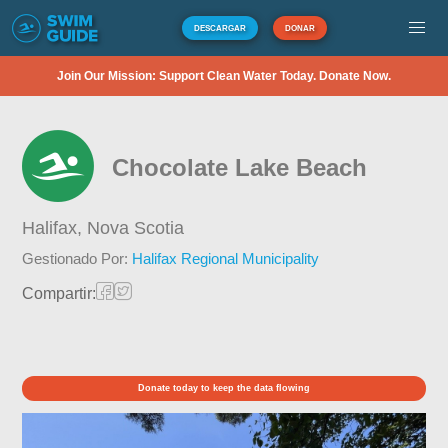
DESCARGAR
DONAR
Join Our Mission: Support Clean Water Today. Donate Now.
Chocolate Lake Beach
Halifax,
Nova Scotia
Gestionado Por:
Halifax Regional Municipality
Compartir:
Donate today to keep the data flowing