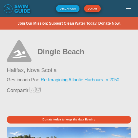
DESCARGAR
DONAR
Join Our Mission: Support Clean Water Today. Donate Now.
Dingle Beach
Halifax,
Nova Scotia
Gestionado Por:
Re-Imagining Atlantic Harbours In 2050
Compartir:
Donate today to keep the data flowing