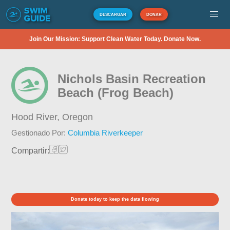
DESCARGAR
DONAR
Join Our Mission: Support Clean Water Today. Donate Now.
Nichols Basin Recreation
Beach (Frog Beach)
Hood River,
Oregon
Gestionado Por:
Columbia Riverkeeper
Compartir:
Donate today to keep the data flowing