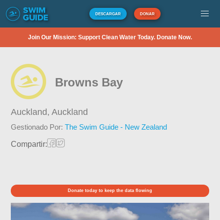
DESCARGAR
DONAR
Join Our Mission: Support Clean Water Today. Donate Now.
Browns Bay
Auckland,
Auckland
Gestionado Por:
The Swim Guide - New Zealand
Compartir:
Donate today to keep the data flowing