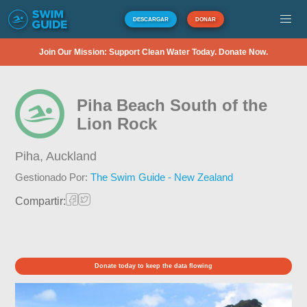
DESCARGAR
DONAR
Join Our Mission: Support Clean Water Today. Donate Now.
Piha Beach South of the
Lion Rock
Piha,
Auckland
Gestionado Por:
The Swim Guide - New Zealand
Compartir:
Donate today to keep the data flowing