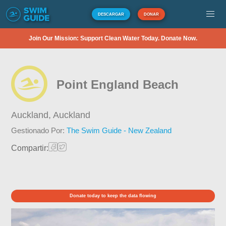
DESCARGAR
DONAR
Join Our Mission: Support Clean Water Today. Donate Now.
Point England Beach
Auckland,
Auckland
Gestionado Por:
The Swim Guide - New Zealand
Compartir:
Donate today to keep the data flowing