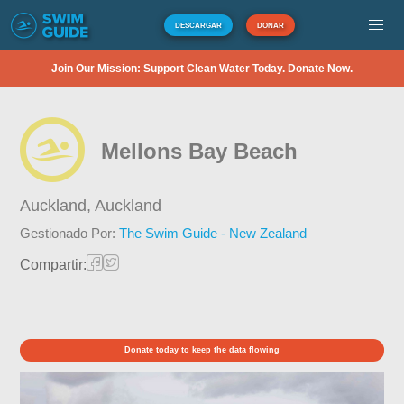
DESCARGAR
DONAR
Join Our Mission: Support Clean Water Today. Donate Now.
Mellons Bay Beach
Auckland,
Auckland
Gestionado Por:
The Swim Guide - New Zealand
Compartir:
Donate today to keep the data flowing