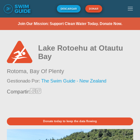
DESCARGAR
DONAR
Join Our Mission: Support Clean Water Today. Donate Now.
Lake Rotoehu at Otautu
Bay
Rotoma,
Bay Of Plenty
Gestionado Por:
The Swim Guide - New Zealand
Compartir:
Donate today to keep the data flowing