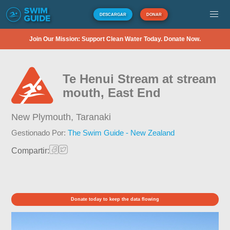
DESCARGAR
DONAR
Join Our Mission: Support Clean Water Today. Donate Now.
Te Henui Stream at stream
mouth, East End
New Plymouth,
Taranaki
Gestionado Por:
The Swim Guide - New Zealand
Compartir:
Donate today to keep the data flowing