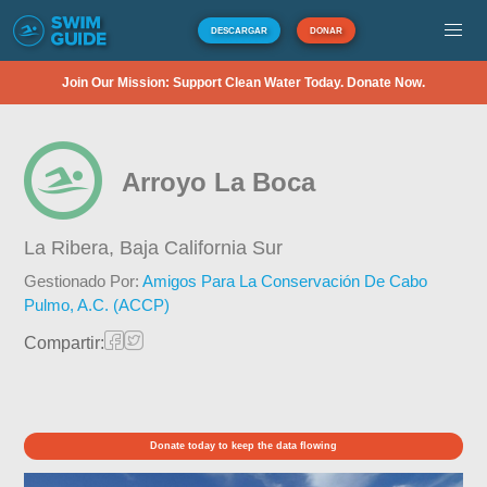
DESCARGAR
DONAR
Join Our Mission: Support Clean Water Today. Donate Now.
Arroyo La Boca
La Ribera,
Baja California Sur
Gestionado Por:
Amigos Para La Conservación De Cabo
Pulmo, A.C. (ACCP)
Compartir:
Donate today to keep the data flowing