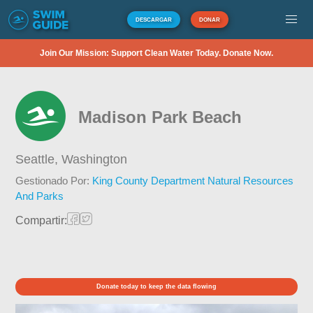
DESCARGAR
DONAR
Join Our Mission: Support Clean Water Today. Donate Now.
Madison Park Beach
Seattle,
Washington
Gestionado Por:
King County Department Natural Resources
And Parks
Compartir:
Donate today to keep the data flowing