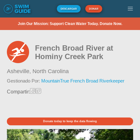
DESCARGAR
DONAR
Join Our Mission: Support Clean Water Today. Donate Now.
French Broad River at
Hominy Creek Park
Asheville,
North Carolina
Gestionado Por:
MountainTrue French Broad Riverkeeper
Compartir:
Donate today to keep the data flowing