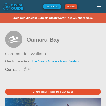
DESCARGAR
DONAR
Join Our Mission: Support Clean Water Today. Donate Now.
Oamaru Bay
Coromandel,
Waikato
Gestionado Por:
The Swim Guide - New Zealand
Compartir:
Donate today to keep the data flowing