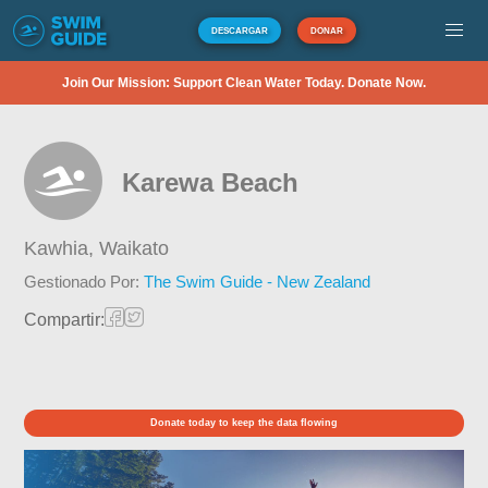
DESCARGAR
DONAR
Join Our Mission: Support Clean Water Today. Donate Now.
Karewa Beach
Kawhia,
Waikato
Gestionado Por:
The Swim Guide - New Zealand
Compartir:
Donate today to keep the data flowing