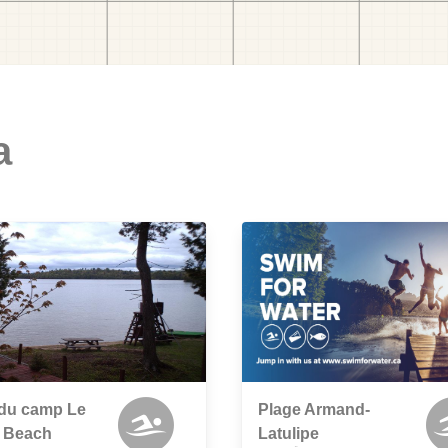
a
 du camp Le
Plage Armand-
r Beach
Latulipe