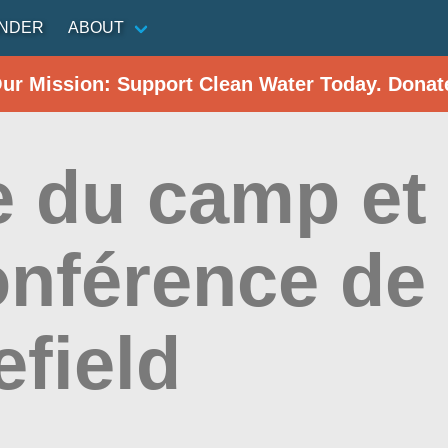
INDER
ABOUT
Our Mission: Support Clean Water Today. Donat
e du camp et
onférence de
field