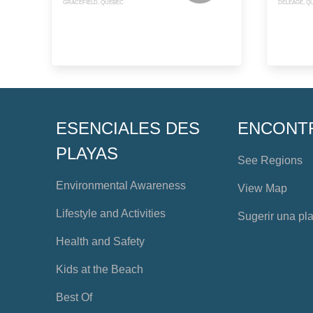
GRACEFIELD, QUEBEC
DELÉAGE, Q
ESENCIALES DES
ENCONT
PLAYAS
See Regions
Environmental Awareness
View Map
Lifestyle and Activities
Sugerir una pl
Health and Safety
Kids at the Beach
Best Of