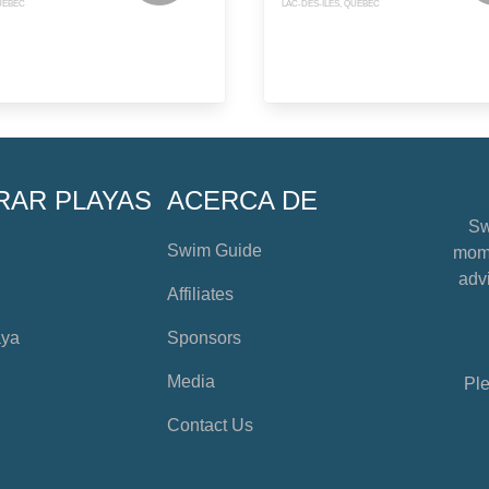
UEBEC
LAC-DES-ÎLES, QUEBEC
RAR PLAYAS
ACERCA DE
Sw
Swim Guide
mome
advi
Affiliates
aya
Sponsors
Media
Ple
Contact Us