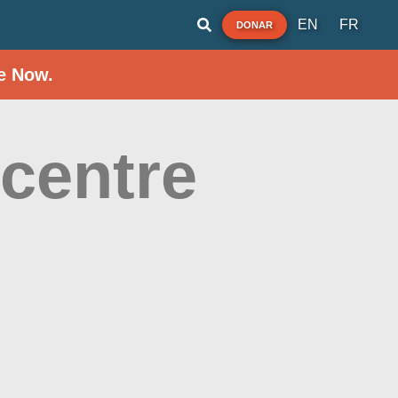
EN
FR
DONAR
e Now.
 centre