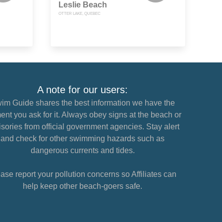
Leslie Beach
OTTER LAKE, QUEBEC
A note for our users:
im Guide shares the best information we have the
nt you ask for it. Always obey signs at the beach or
sories from official government agencies. Stay alert
and check for other swimming hazards such as
dangerous currents and tides.
ase report your pollution concerns so Affiliates can
help keep other beach-goers safe.