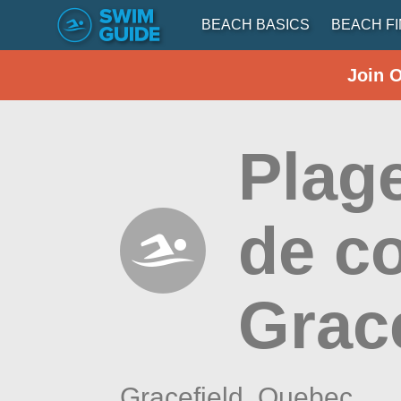
BEACH BASICS
BEACH F
Join 
Plag
de c
Grace
Gracefield,
Quebec