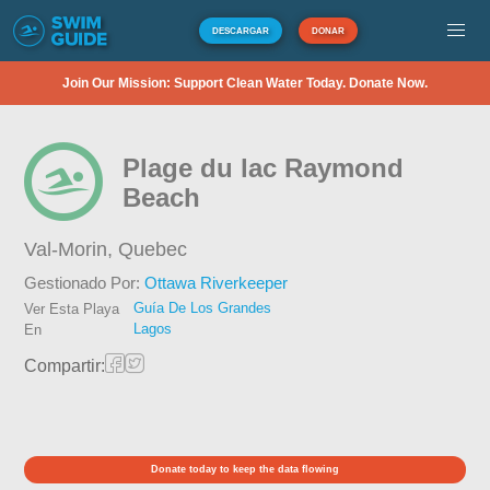
DESCARGAR
DONAR
Join Our Mission: Support Clean Water Today. Donate Now.
Plage du lac Raymond
Beach
Val-Morin,
Quebec
Gestionado Por:
Ottawa Riverkeeper
Guía De Los Grandes
Ver Esta Playa
Lagos
En
Compartir:
Donate today to keep the data flowing