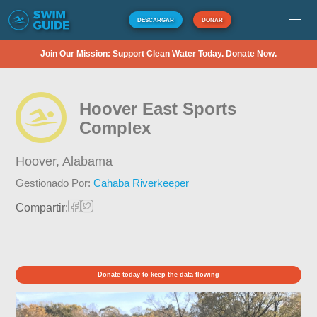
DESCARGAR
DONAR
Join Our Mission: Support Clean Water Today. Donate Now.
Hoover East Sports
Complex
Hoover,
Alabama
Gestionado Por:
Cahaba Riverkeeper
Compartir:
Donate today to keep the data flowing