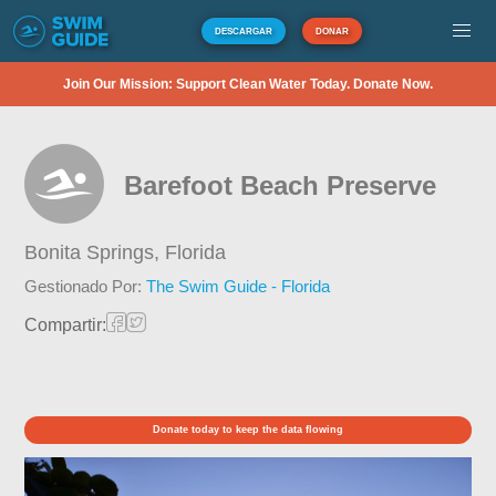
DESCARGAR
DONAR
Join Our Mission: Support Clean Water Today. Donate Now.
Barefoot Beach Preserve
Bonita Springs,
Florida
Gestionado Por:
The Swim Guide - Florida
Compartir:
Donate today to keep the data flowing