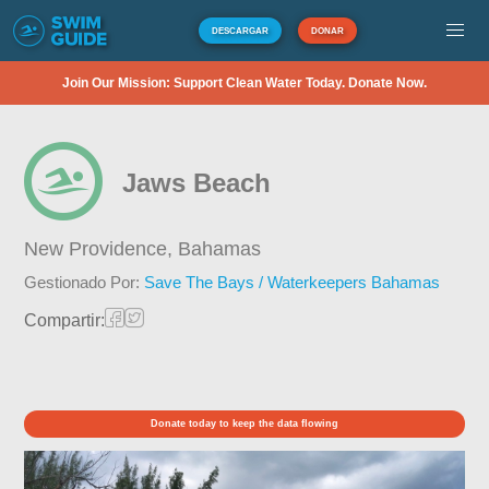
DESCARGAR
DONAR
Join Our Mission: Support Clean Water Today. Donate Now.
Jaws Beach
New Providence,
Bahamas
Gestionado Por:
Save The Bays / Waterkeepers Bahamas
Compartir:
Donate today to keep the data flowing