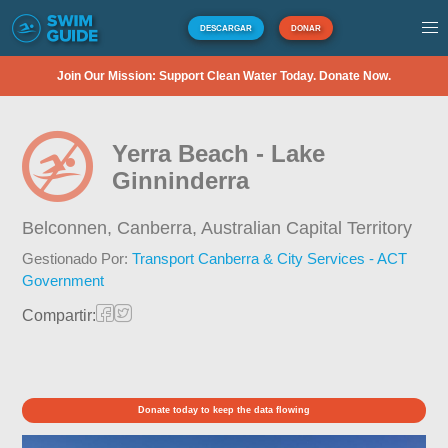
DESCARGAR
DONAR
Join Our Mission: Support Clean Water Today. Donate Now.
Yerra Beach - Lake
Ginninderra
Belconnen, Canberra,
Australian Capital Territory
Gestionado Por:
Transport Canberra & City Services - ACT
Government
Compartir:
Donate today to keep the data flowing