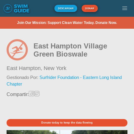
DESCARGAR
DONAR
Join Our Mission: Support Clean Water Today. Donate Now.
East Hampton Village
Green Bioswale
East Hampton,
New York
Gestionado Por:
Surfrider Foundation - Eastern Long Island
Chapter
Compartir:
Donate today to keep the data flowing