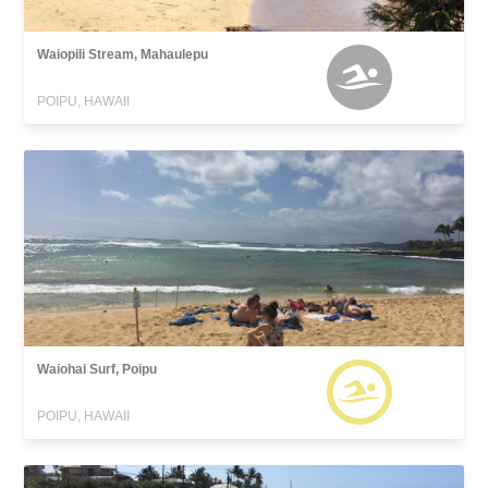
Waiopili Stream, Mahaulepu
POIPU, HAWAII
Waiohai Surf, Poipu
POIPU, HAWAII