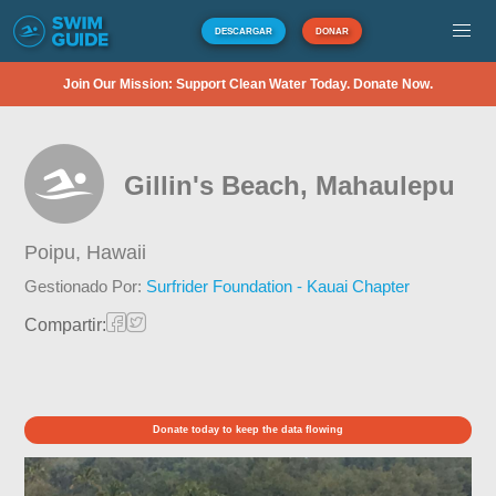
DESCARGAR
DONAR
Join Our Mission: Support Clean Water Today. Donate Now.
Gillin's Beach, Mahaulepu
Poipu,
Hawaii
Gestionado Por:
Surfrider Foundation - Kauai Chapter
Compartir:
Donate today to keep the data flowing