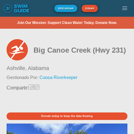
DESCARGAR
DONAR
Join Our Mission: Support Clean Water Today. Donate Now.
Big Canoe Creek (Hwy 231)
Ashville,
Alabama
Gestionado Por:
Coosa Riverkeeper
Compartir:
Donate today to keep the data flowing