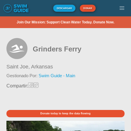
DESCARGAR
DONAR
Join Our Mission: Support Clean Water Today. Donate Now.
Grinders Ferry
Saint Joe,
Arkansas
Gestionado Por:
Swim Guide - Main
Compartir:
Donate today to keep the data flowing