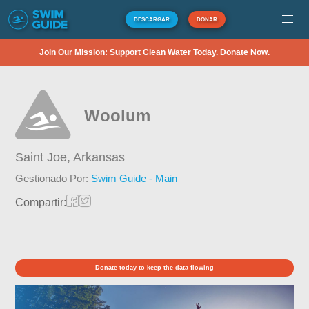
DESCARGAR
DONAR
Join Our Mission: Support Clean Water Today. Donate Now.
Woolum
Saint Joe,
Arkansas
Gestionado Por:
Swim Guide - Main
Compartir:
Donate today to keep the data flowing