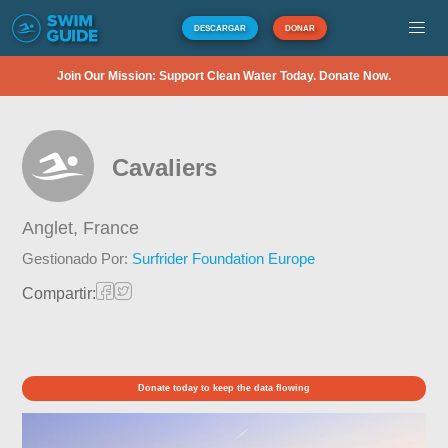
DESCARGAR
DONAR
Join Our Mission: Support Clean Water Today. Donate Now.
Cavaliers
Anglet,
France
Gestionado Por:
Surfrider Foundation Europe
Compartir:
Donate today to keep the data flowing