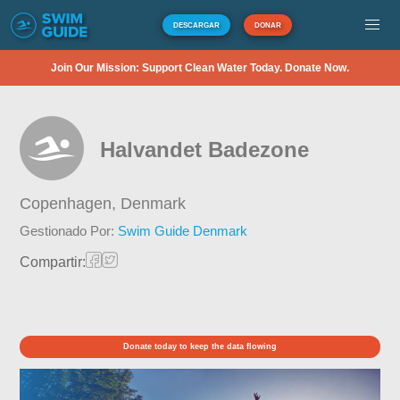
DESCARGAR
DONAR
Join Our Mission: Support Clean Water Today. Donate Now.
Halvandet Badezone
Copenhagen,
Denmark
Gestionado Por:
Swim Guide Denmark
Compartir:
Donate today to keep the data flowing