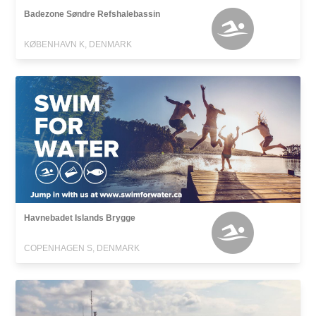
Badezone Søndre Refshalebassin
KØBENHAVN K, DENMARK
Havnebadet Islands Brygge
COPENHAGEN S, DENMARK