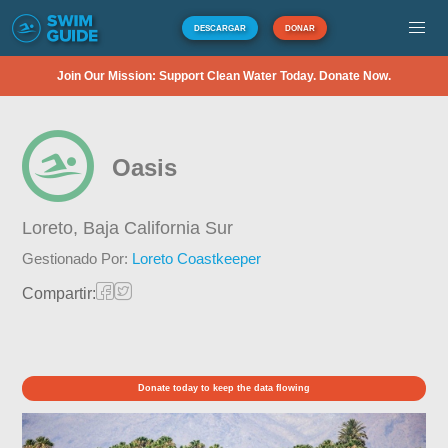
DESCARGAR
DONAR
Join Our Mission: Support Clean Water Today. Donate Now.
Oasis
Loreto,
Baja California Sur
Gestionado Por:
Loreto Coastkeeper
Compartir:
Donate today to keep the data flowing