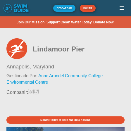
DESCARGAR
DONAR
Join Our Mission: Support Clean Water Today. Donate Now.
Lindamoor Pier
Annapolis,
Maryland
Gestionado Por:
Anne Arundel Community College -
Environmental Centre
Compartir:
Donate today to keep the data flowing