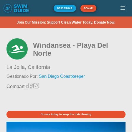
DESCARGAR
DONAR
Join Our Mission: Support Clean Water Today. Donate Now.
Windansea - Playa Del
Norte
La Jolla,
California
Gestionado Por:
San Diego Coastkeeper
Compartir:
Donate today to keep the data flowing