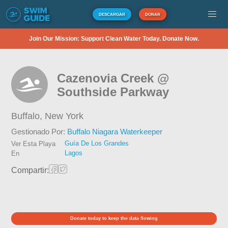
DESCARGAR
DONAR
Join Our Mission: Support Clean Water Today. Donate Now.
Cazenovia Creek @
Southside Parkway
Buffalo,
New York
Gestionado Por:
Buffalo Niagara Waterkeeper
Guía De Los Grandes
Ver Esta Playa
Lagos
En
Compartir:
Donate today to keep the data flowing