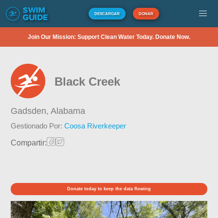
DESCARGAR
DONAR
Join Our Mission: Support Clean Water Today. Donate Now.
Black Creek
Gadsden,
Alabama
Gestionado Por:
Coosa Riverkeeper
Compartir:
Donate today to keep the data flowing