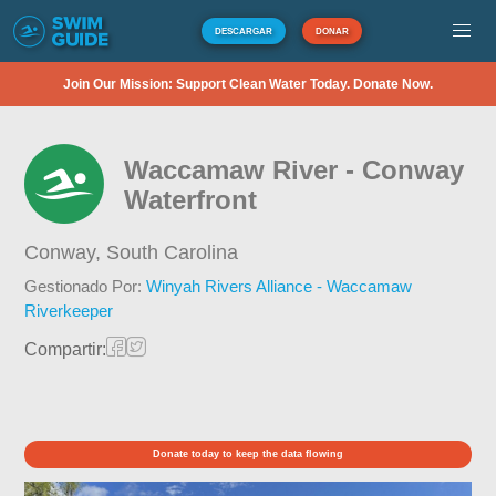
DESCARGAR
DONAR
Join Our Mission: Support Clean Water Today. Donate Now.
Waccamaw River - Conway
Waterfront
Conway,
South Carolina
Gestionado Por:
Winyah Rivers Alliance - Waccamaw
Riverkeeper
Compartir:
Donate today to keep the data flowing