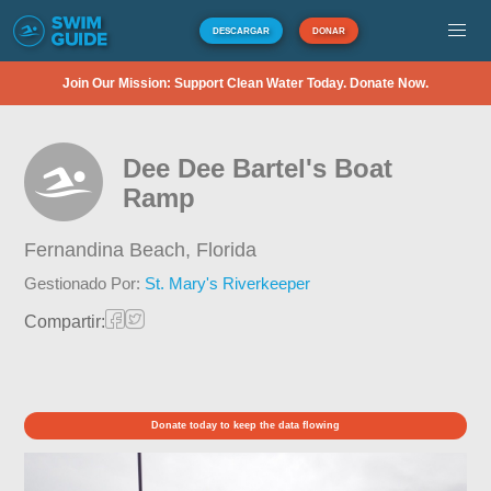
DESCARGAR
DONAR
Join Our Mission: Support Clean Water Today. Donate Now.
Dee Dee Bartel's Boat
Ramp
Fernandina Beach,
Florida
Gestionado Por:
St. Mary's Riverkeeper
Compartir:
Donate today to keep the data flowing