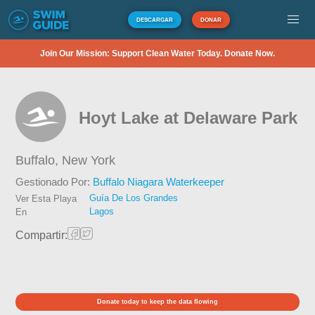
DESCARGAR
DONAR
Join Our Mission: Support Clean Water Today. Donate Now.
Hoyt Lake at Delaware Park
Buffalo,
New York
Gestionado Por:
Buffalo Niagara Waterkeeper
Guía De Los Grandes
Ver Esta Playa
Lagos
En
Compartir:
Donate today to keep the data flowing