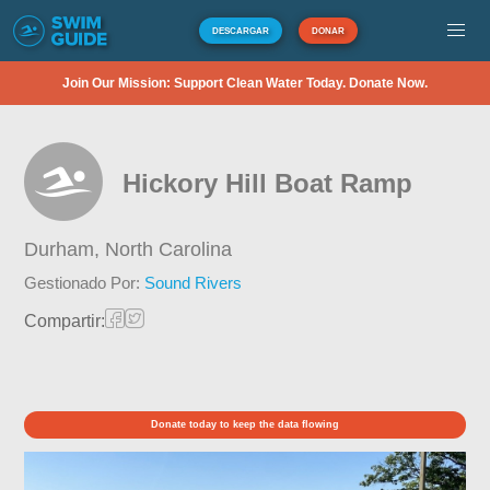
DESCARGAR
DONAR
Join Our Mission: Support Clean Water Today. Donate Now.
Hickory Hill Boat Ramp
Durham,
North Carolina
Gestionado Por:
Sound Rivers
Compartir:
Donate today to keep the data flowing