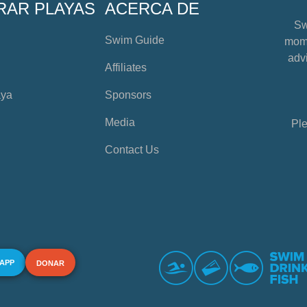
RAR PLAYAS
ACERCA DE
Sw
Swim Guide
mome
advi
Affiliates
aya
Sponsors
Media
Ple
Contact Us
 APP
DONAR