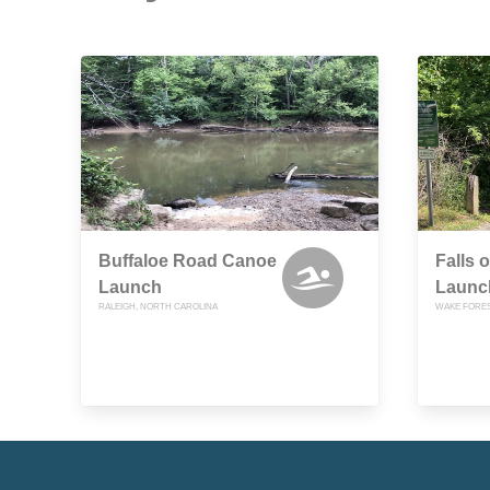
Buffaloe Road Canoe
Falls 
Launch
Launc
RALEIGH, NORTH CAROLINA
WAKE FORES