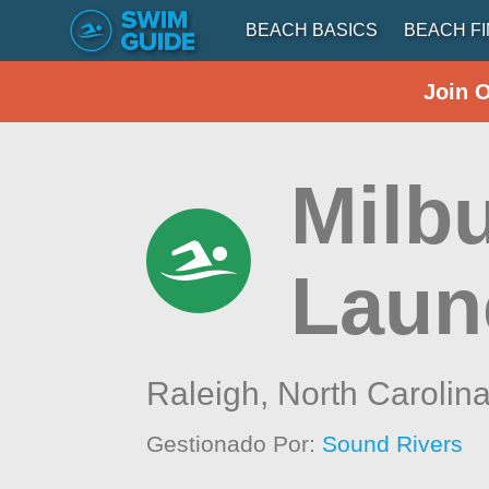
BEACH BASICS
BEACH F
Join 
Milb
Laun
Raleigh,
North Carolin
Gestionado Por:
Sound Rivers