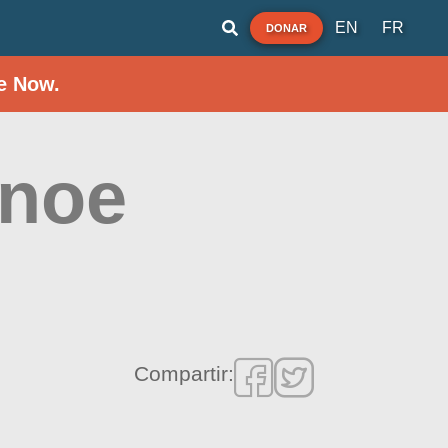
EN
FR
DONAR
e Now.
anoe
Compartir: