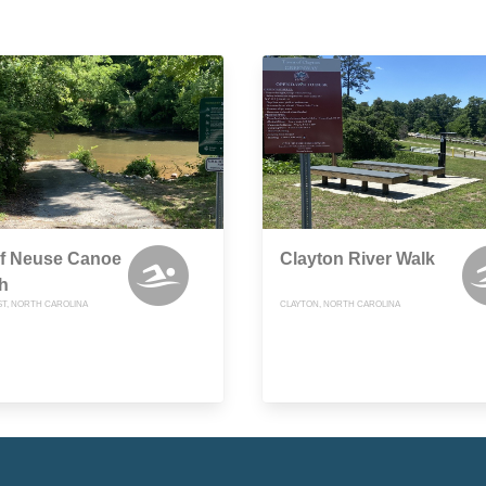
of Neuse Canoe
Clayton River Walk
h
T, NORTH CAROLINA
CLAYTON, NORTH CAROLINA