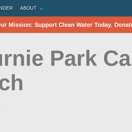
INDER
ABOUT
Our Mission: Support Clean Water Today. Donat
urnie Park C
ch
a