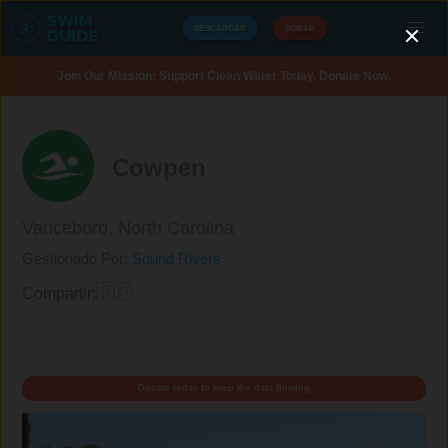
DESCARGAR
DONAR
Join Our Mission: Support Clean Water Today. Donate Now.
Cowpen
Vanceboro,
North Carolina
Gestionado Por:
Sound Rivers
Compartir:
Donate today to keep the data flowing