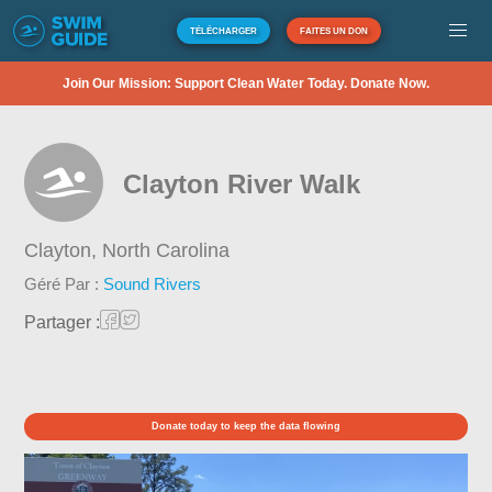
TÉLÉCHARGER
FAITES UN DON
Join Our Mission: Support Clean Water Today. Donate Now.
Clayton River Walk
Clayton,
North Carolina
Géré Par :
Sound Rivers
Partager :
Donate today to keep the data flowing