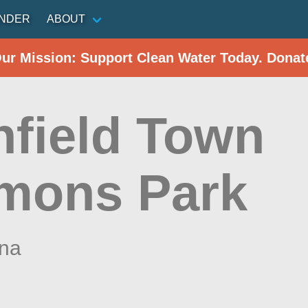
INDER
ABOUT
Our Mission: Support Clean Water Today. Donat
hfield Town
ons Park
ina