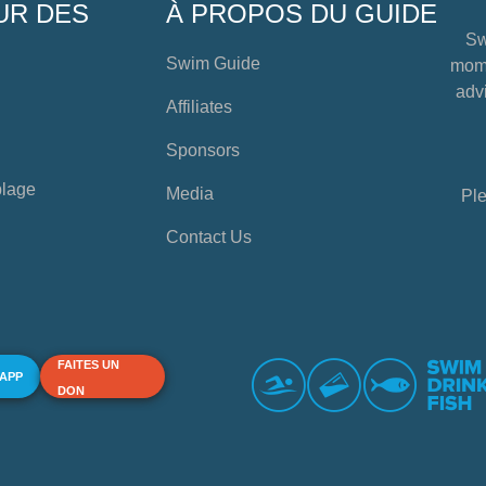
UR DES
À PROPOS DU GUIDE
Sw
Swim Guide
mome
advi
Affiliates
Sponsors
plage
Media
Ple
Contact Us
FAITES UN
 APP
DON