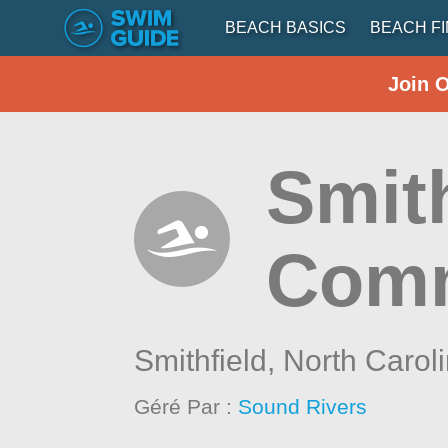
BEACH BASICS
BEACH F
Join 
Smit
Comm
Smithfield,
North Carol
Géré Par :
Sound Rivers