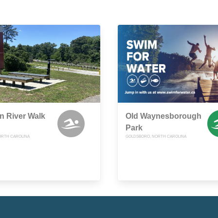
n River Walk
Old Waynesborough
Park
ORTH CAROLINA
GOLDSBORO, NORTH CAROLINA