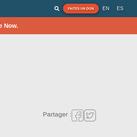
EN
ES
FAITES UN DON
e Now.
Partager :