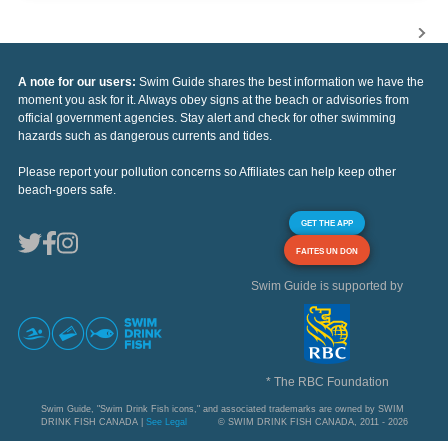
A note for our users:
Swim Guide shares the best information we have the
moment you ask for it. Always obey signs at the beach or advisories from
official government agencies. Stay alert and check for other swimming
hazards such as dangerous currents and tides.
Please report your pollution concerns so Affiliates can help keep other
beach-goers safe.
GET THE APP
FAITES UN DON
Swim Guide is supported by
* The RBC Foundation
Swim Guide, "Swim Drink Fish icons," and associated trademarks are owned by SWIM
DRINK FISH CANADA |
See Legal
© SWIM DRINK FISH CANADA, 2011 - 2026