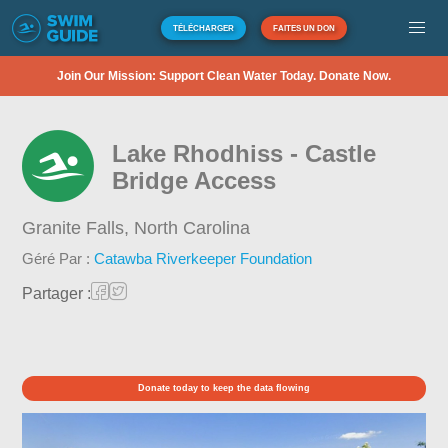
TÉLÉCHARGER
FAITES UN DON
Join Our Mission: Support Clean Water Today. Donate Now.
Lake Rhodhiss - Castle
Bridge Access
Granite Falls,
North Carolina
Géré Par :
Catawba Riverkeeper Foundation
Partager :
Donate today to keep the data flowing