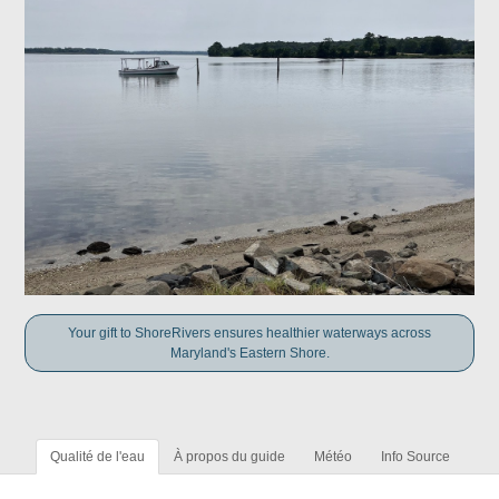
Your gift to ShoreRivers ensures healthier waterways across
Maryland's Eastern Shore.
Qualité de l'eau
À propos du guide
Météo
Info Source