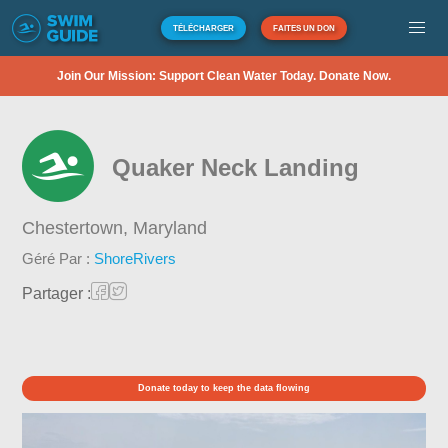
TÉLÉCHARGER
FAITES UN DON
Join Our Mission: Support Clean Water Today. Donate Now.
Quaker Neck Landing
Chestertown,
Maryland
Géré Par :
ShoreRivers
Partager :
Donate today to keep the data flowing