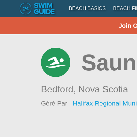
BEACH BASICS
BEACH F
Join 
Saun
Bedford,
Nova Scotia
Géré Par :
Halifax Regional Muni