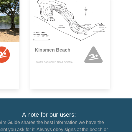
Kinsmen Beach
LOWER SACKVILLE, NOVA SCOTIA
A note for our users:
im Guide shares the best information we have the
nt you ask for it. Always obey signs at the beach or