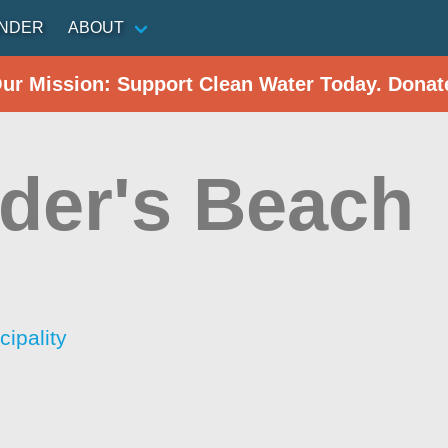
INDER
ABOUT
Our Mission: Support Clean Water Today. Donat
der's Beach
cipality