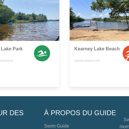
 Lake Park
Kearney Lake Beach
OVA SCOTIA
HALIFAX, NOVA SCOTIA
UR DES
À PROPOS DU GUIDE
Sw
Swim Guide
mome