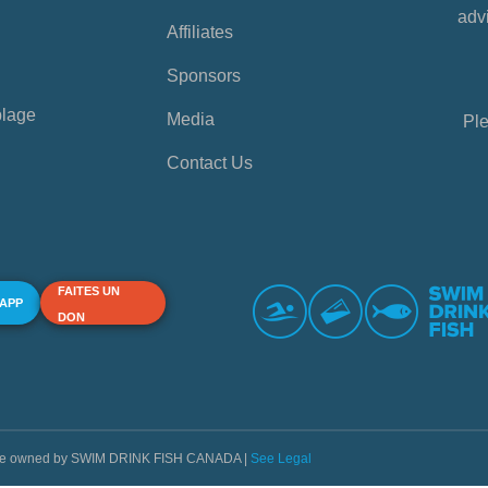
advi
Affiliates
Sponsors
plage
Media
Ple
Contact Us
FAITES UN
 APP
DON
s are owned by SWIM DRINK FISH CANADA |
See Legal