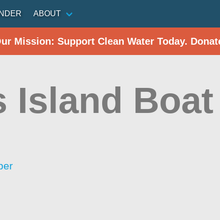
INDER
ABOUT
Our Mission: Support Clean Water Today. Donat
s Island Boa
per