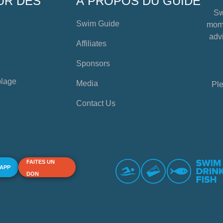
UR DES
À PROPOS DU GUIDE
Sw
Swim Guide
mome
advi
Affiliates
Sponsors
plage
Media
Ple
Contact Us
FAITES UN
 APP
DON