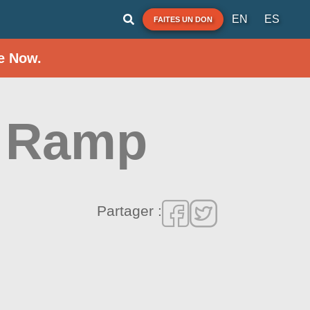
EN
ES
FAITES UN DON
e Now.
t Ramp
Partager :