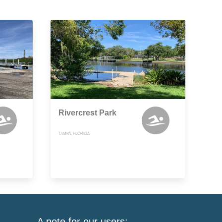
Rivercrest Park
TAMPA, FLORIDA
A note for our users: