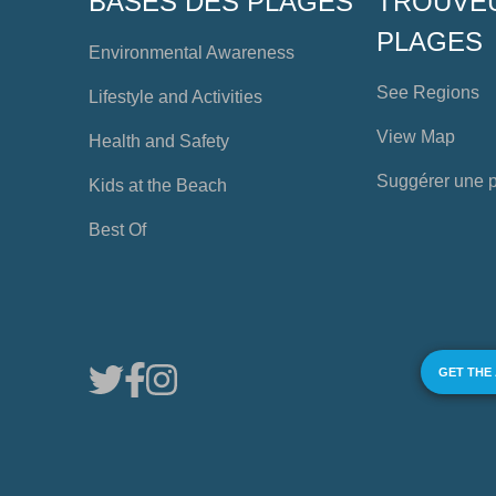
BASES DES PLAGES
TROUVE
PLAGES
Environmental Awareness
See Regions
Lifestyle and Activities
View Map
Health and Safety
Suggérer une 
Kids at the Beach
Best Of
GET THE