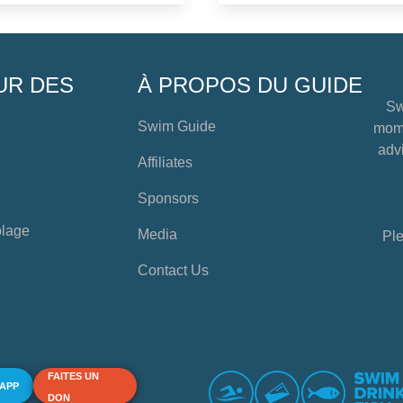
UR DES
À PROPOS DU GUIDE
Sw
Swim Guide
mome
advi
Affiliates
Sponsors
plage
Media
Ple
Contact Us
FAITES UN
 APP
DON