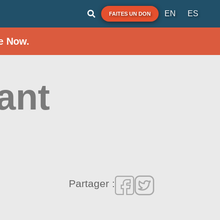
EN
ES
FAITES UN DON
e Now.
ant
Partager :