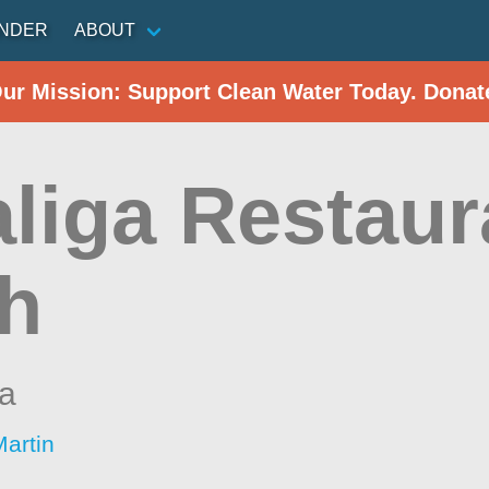
INDER
ABOUT
Our Mission: Support Clean Water Today. Donat
liga Restaur
h
a
artin