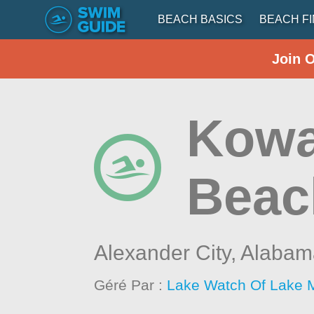
BEACH BASICS
BEACH F
Join 
Kowa
Beac
Alexander City,
Alabam
Géré Par :
Lake Watch Of Lake M