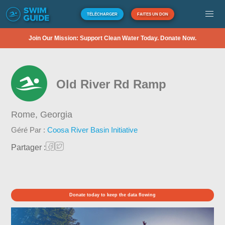
TÉLÉCHARGER
FAITES UN DON
Join Our Mission: Support Clean Water Today. Donate Now.
Old River Rd Ramp
Rome,
Georgia
Géré Par :
Coosa River Basin Initiative
Partager :
Donate today to keep the data flowing