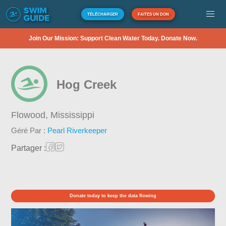
TÉLÉCHARGER
FAITES UN DON
Join Our Mission: Support Clean Water Today. Donate Now.
Hog Creek
Flowood,
Mississippi
Géré Par :
Pearl Riverkeeper
Partager :
Donate today to keep the data flowing