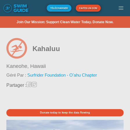
TÉLÉCHARGER
FAITES UN DON
Join Our Mission: Support Clean Water Today. Donate Now.
Kahaluu
Kaneohe,
Hawaii
Géré Par :
Surfrider Foundation - O'ahu Chapter
Partager :
Donate today to keep the data flowing