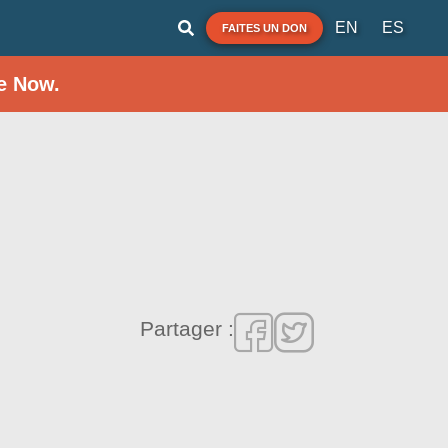
EN
ES
FAITES UN DON
e Now.
Partager :