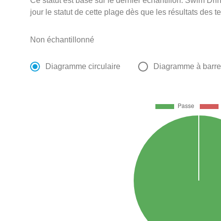
Ce statut est basé sur le dernier échantillon. Swim D
jour le statut de cette plage dès que les résultats des t
Non échantillonné
Diagramme circulaire
Diagramme à barr