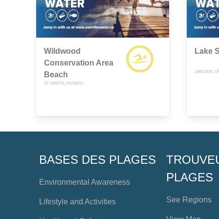
Wildwood
Lake 
Conservation Area
LAKESIDE, O
Beach
ST. MARYS, ONTARIO
BASES DES PLAGES
TROUVE
PLAGES
Environmental Awareness
See Regions
Lifestyle and Activities