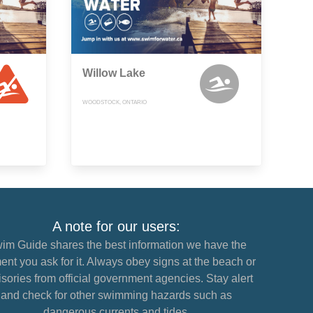
Willow Lake
WOODSTOCK, ONTARIO
A note for our users:
im Guide shares the best information we have the
nt you ask for it. Always obey signs at the beach or
sories from official government agencies. Stay alert
and check for other swimming hazards such as
dangerous currents and tides.