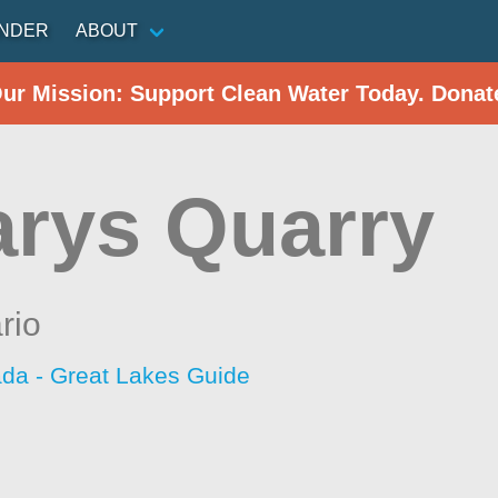
INDER
ABOUT
Our Mission: Support Clean Water Today. Donat
arys Quarry
rio
da - Great Lakes Guide