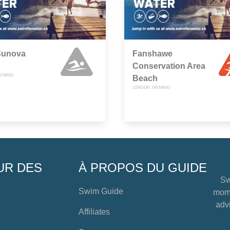
Sunova
Fanshawe
Conservation Area
NTARIO
Beach
LONDON, ONTARIO
UR DES
À PROPOS DU GUIDE
Sw
Swim Guide
mome
advi
Affiliates