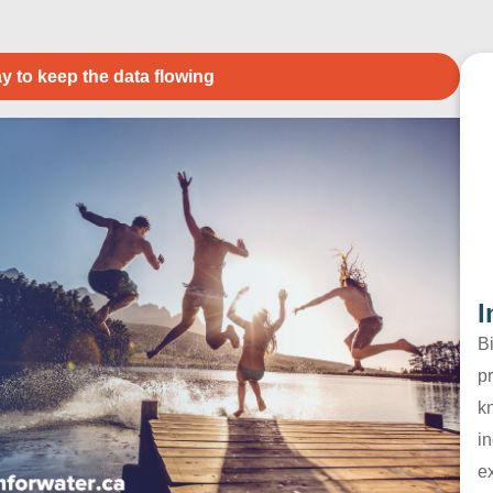
y to keep the data flowing
I
B
pr
k
in
e