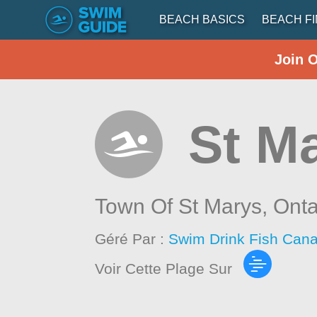
BEACH BASICS
BEACH F
Join 
St M
Town Of St Marys,
Onta
Géré Par :
Swim Drink Fish Cana
Voir Cette Plage Sur