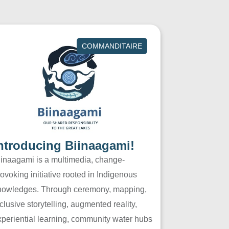
COMMANDITAIRE
ntroducing Biinaagami!
iinaagami is a multimedia, change-
ovoking initiative rooted in Indigenous
nowledges. Through ceremony, mapping,
clusive storytelling, augmented reality,
xperiential learning, community water hubs