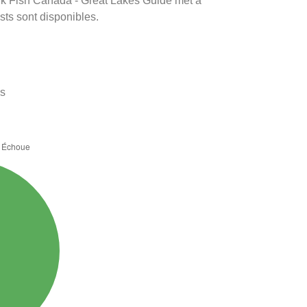
rink Fish Canada - Great Lakes Guide met à
ests sont disponibles.
es