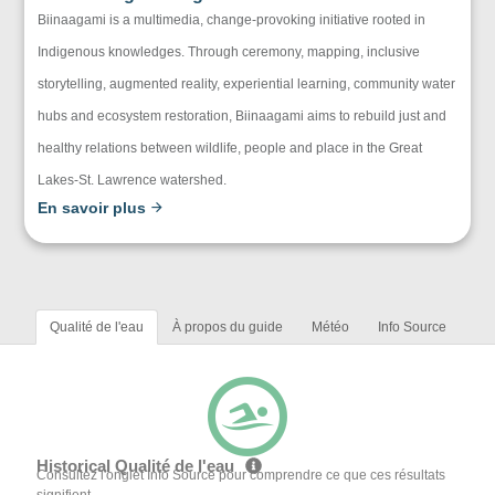
Biinaagami is a multimedia, change-provoking initiative rooted in
Indigenous knowledges. Through ceremony, mapping, inclusive
storytelling, augmented reality, experiential learning, community water
hubs and ecosystem restoration, Biinaagami aims to rebuild just and
healthy relations between wildlife, people and place in the Great
Lakes-St. Lawrence watershed.
En savoir plus
Qualité de l'eau
À propos du guide
Météo
Info Source
Historical Qualité de l'eau
Consultez l'onglet Info Source pour comprendre ce que ces résultats