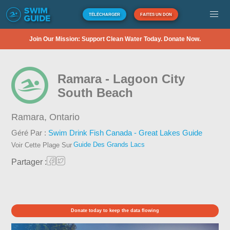
TÉLÉCHARGER
FAITES UN DON
Join Our Mission: Support Clean Water Today. Donate Now.
Ramara - Lagoon City
South Beach
Ramara,
Ontario
Géré Par :
Swim Drink Fish Canada - Great Lakes Guide
Guide Des Grands Lacs
Voir Cette Plage Sur
Partager :
Donate today to keep the data flowing